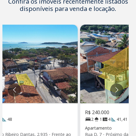
Confira os imóveis recentemente listados
disponíveis para venda e locação.
R$ 240.000
2
48
2
1
4
41,41
o
Apartamento
to Ribeiro Dantas, 2.935 - Frente ao
Rua D, 7 - Próximo da Pr