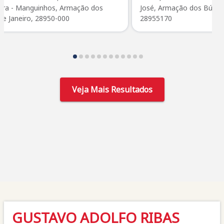
rra - Manguinhos, Armação dos
José, Armação dos Búzios,
de Janeiro, 28950-000
28955170
1
2
3
4
5
6
7
8
9
10
11
12
Veja Mais Resultados
GUSTAVO ADOLFO RIBAS